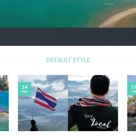
DEFAULT STYLE
14
2
Mar
Jul