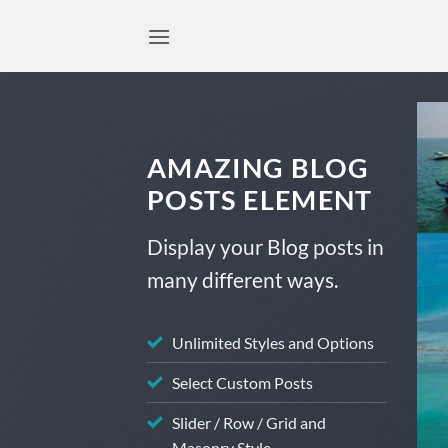
Skip
to
content
AMAZING BLOG
POSTS ELEMENT
Display your Blog posts in
many different ways.
Unlimited Styles and Options
OUR STORY
Select Custom Posts
s – Satun
Slider / Row / Grid and
ust 16, 2017
Masonry Style