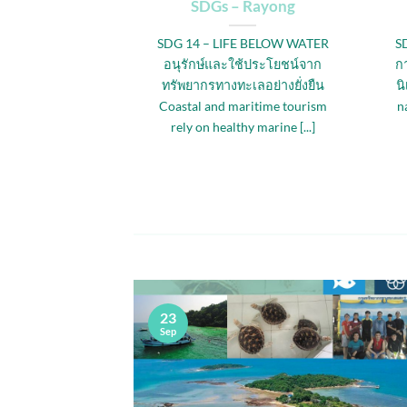
 Satun
SDGs – Rayong
ESPONSIBLE
SDG 14 – LIFE BELOW WATER
S
TION AND
อนุรักษ์และใช้ประโยชน์จาก
กา
ร้างรูปแบบการ
ทรัพยากรทางทะเลอย่างยั่งยืน
น
คที่ยั่งยืน The
Coastal and maritime tourism
na
 needs to adopt
rely on healthy marine [...]
le [...]
23
Sep