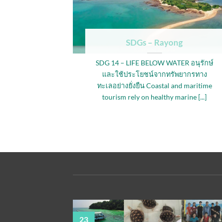
n
SDGs – Rayong
IBLE
SDG 14 – LIFE BELOW WATER อนุรักษ์
ODUCTION
และใช้ประโยชน์จากทรัพยากรทาง
รบริโภคที่
ทะเลอย่างยั่งยืน Coastal and maritime
r needs to
tourism rely on healthy marine [...]
..]
23