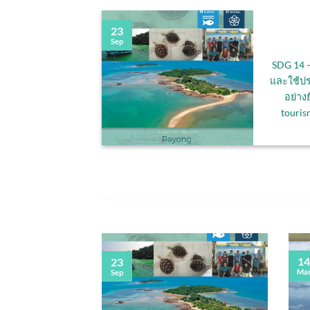
tun
23
Sep
ONSIBLE
SDG 14 
PRODUCTION
และใช้ป
ะการบริโภคที่
อย่างย
r needs to adopt
tourism
...]
14
23
Ma
Sep